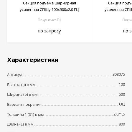
Секция подъёма шарнирная
Секция под
усиленная СПШу 100х900х2,0 ГЦ
усиленная СПШ
Покрытие: ГЦ
Покр
по запросу
по 
Характеристики
308075
Артикул
100
Высота (h) в мм
500
Ширина (b) в мм
ОЦ
Вариант покрытия
2,0/1,5
Толщина 1 (S1) в мм
800
Длина (L) в мм