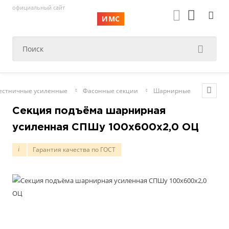
официальный сайт
ИМС
лестничные усиленные
Фасонные секции
Шарнирные
Секция подъёма шарнирная
усиленная СПШу 100х600х2,0 ОЦ
Гарантия качества по ГОСТ
i