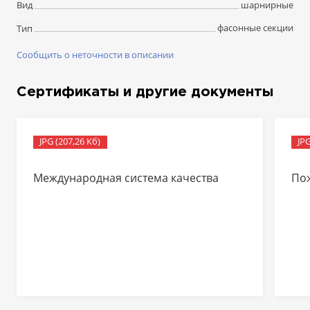
шарнирные
Вид
фасонные секции
Тип
Сообщить о неточности в описании
Сертификаты и другие документы
JPG (207,26 Кб)
JPG
Международная система качества
По