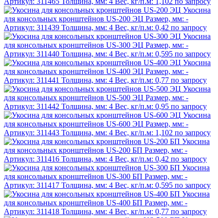
Артикул:
311465
Толщина, мм:
4
Вес, кг/п.м:
1,102
по запросу
Укосина
для консольных кронштейнов US-200 ЭЦ
Размер, мм:
-
Артикул:
311439
Толщина, мм:
4
Вес, кг/п.м:
0,42
по запросу
Укосина
для консольных кронштейнов US-300 ЭЦ
Размер, мм:
-
Артикул:
311440
Толщина, мм:
4
Вес, кг/п.м:
0,595
по запросу
Укосина
для консольных кронштейнов US-400 ЭЦ
Размер, мм:
-
Артикул:
311441
Толщина, мм:
4
Вес, кг/п.м:
0,77
по запросу
Укосина
для консольных кронштейнов US-500 ЭЦ
Размер, мм:
-
Артикул:
311442
Толщина, мм:
4
Вес, кг/п.м:
0,95
по запросу
Укосина
для консольных кронштейнов US-600 ЭЦ
Размер, мм:
-
Артикул:
311443
Толщина, мм:
4
Вес, кг/п.м:
1,102
по запросу
Укосина
для консольных кронштейнов US-200 БП
Размер, мм:
-
Артикул:
311416
Толщина, мм:
4
Вес, кг/п.м:
0,42
по запросу
Укосина
для консольных кронштейнов US-300 БП
Размер, мм:
-
Артикул:
311417
Толщина, мм:
4
Вес, кг/п.м:
0,595
по запросу
Укосина
для консольных кронштейнов US-400 БП
Размер, мм:
-
Артикул:
311418
Толщина, мм:
4
Вес, кг/п.м:
0,77
по запросу