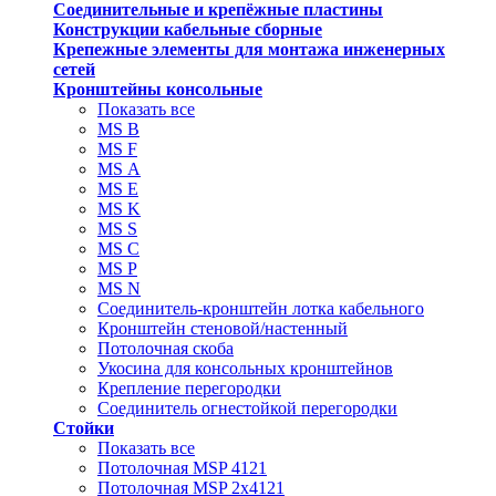
Соединительные и крепёжные пластины
Конструкции кабельные сборные
Крепежные элементы для монтажа инженерных
сетей
Кронштейны консольные
Показать все
MS В
MS F
MS А
MS Е
MS K
MS S
MS C
MS P
MS N
Соединитель-кронштейн лотка кабельного
Кронштейн стеновой/настенный
Потолочная скоба
Укосина для консольных кронштейнов
Крепление перегородки
Соединитель огнестойкой перегородки
Стойки
Показать все
Потолочная MSP 4121
Потолочная MSP 2х4121