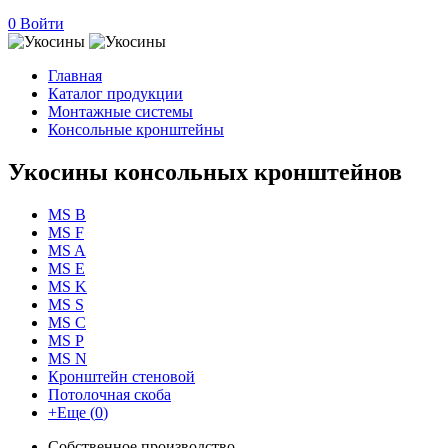
0
Войти
Главная
Каталог продукции
Монтажные системы
Консольные кронштейны
Укосины консольных кронштейнов
MS B
MS F
MS A
MS E
MS K
MS S
MS C
MS P
MS N
Кронштейн стеновой
Потолочная скоба
+
Еще (
0
)
Собственное производство