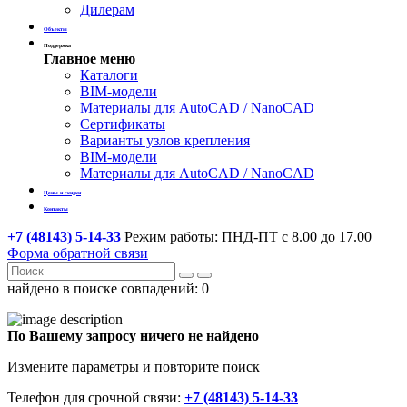
Дилерам
Объекты
Поддержка
Главное меню
Каталоги
BIM-модели
Материалы для AutoCAD / NanoCAD
Сертификаты
Варианты узлов крепления
BIM-модели
Материалы для AutoCAD / NanoCAD
Цены и скидки
Контакты
+7 (48143) 5-14-33
Режим работы: ПНД-ПТ с 8.00 до 17.00
Форма обратной связи
найдено в поиске совпадений:
0
По Вашему запросу ничего не найдено
Измените параметры и повторите поиск
Телефон для срочной связи:
+7 (48143) 5-14-33