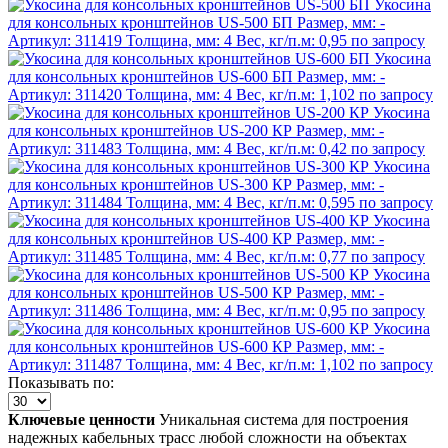
Укосина
для консольных кронштейнов US-500 БП
Размер, мм:
-
Артикул:
311419
Толщина, мм:
4
Вес, кг/п.м:
0,95
по запросу
Укосина
для консольных кронштейнов US-600 БП
Размер, мм:
-
Артикул:
311420
Толщина, мм:
4
Вес, кг/п.м:
1,102
по запросу
Укосина
для консольных кронштейнов US-200 КР
Размер, мм:
-
Артикул:
311483
Толщина, мм:
4
Вес, кг/п.м:
0,42
по запросу
Укосина
для консольных кронштейнов US-300 КР
Размер, мм:
-
Артикул:
311484
Толщина, мм:
4
Вес, кг/п.м:
0,595
по запросу
Укосина
для консольных кронштейнов US-400 КР
Размер, мм:
-
Артикул:
311485
Толщина, мм:
4
Вес, кг/п.м:
0,77
по запросу
Укосина
для консольных кронштейнов US-500 КР
Размер, мм:
-
Артикул:
311486
Толщина, мм:
4
Вес, кг/п.м:
0,95
по запросу
Укосина
для консольных кронштейнов US-600 КР
Размер, мм:
-
Артикул:
311487
Толщина, мм:
4
Вес, кг/п.м:
1,102
по запросу
Показывать по:
Ключевые ценности
Уникальная система для построения
надежных кабельных трасс любой сложности на объектах