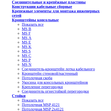
Соединительные и крепёжные пластины
Конструкции кабельные сборные
Крепежные элементы для монтажа инженерных
сетей
Кронштейны консольные
Показать все
MS В
MS F
MS А
MS Е
MS K
MS S
MS C
MS P
MS N
Соединитель-кронштейн лотка кабельного
Кронштейн стеновой/настенный
Потолочная скоба
Укосина для консольных кронштейнов
Крепление перегородки
Соединитель огнестойкой перегородки
Стойки
Показать все
Потолочная MSP 4121
Потолочная MSP 2х4121