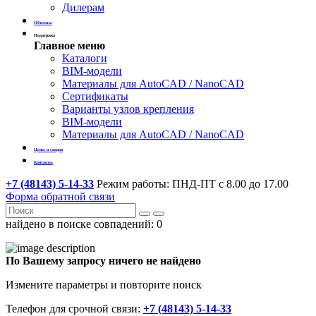
Дилерам
Объекты
Поддержка
Главное меню
Каталоги
BIM-модели
Материалы для AutoCAD / NanoCAD
Сертификаты
Варианты узлов крепления
BIM-модели
Материалы для AutoCAD / NanoCAD
Цены и скидки
Контакты
+7 (48143) 5-14-33
Режим работы: ПНД-ПТ с 8.00 до 17.00
Форма обратной связи
найдено в поиске совпадений:
0
По Вашему запросу ничего не найдено
Измените параметры и повторите поиск
Телефон для срочной связи:
+7 (48143) 5-14-33