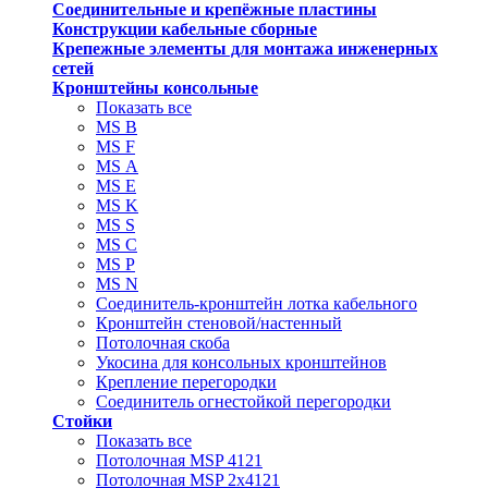
Соединительные и крепёжные пластины
Конструкции кабельные сборные
Крепежные элементы для монтажа инженерных
сетей
Кронштейны консольные
Показать все
MS В
MS F
MS А
MS Е
MS K
MS S
MS C
MS P
MS N
Соединитель-кронштейн лотка кабельного
Кронштейн стеновой/настенный
Потолочная скоба
Укосина для консольных кронштейнов
Крепление перегородки
Соединитель огнестойкой перегородки
Стойки
Показать все
Потолочная MSP 4121
Потолочная MSP 2х4121