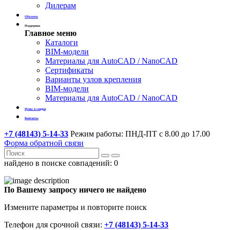
Дилерам
Объекты
Поддержка
Главное меню
Каталоги
BIM-модели
Материалы для AutoCAD / NanoCAD
Сертификаты
Варианты узлов крепления
BIM-модели
Материалы для AutoCAD / NanoCAD
Цены и скидки
Контакты
+7 (48143) 5-14-33
Режим работы: ПНД-ПТ с 8.00 до 17.00
Форма обратной связи
найдено в поиске совпадений:
0
По Вашему запросу ничего не найдено
Измените параметры и повторите поиск
Телефон для срочной связи:
+7 (48143) 5-14-33