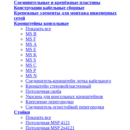
Соединительные и крепёжные пластины
Конструкции кабельные сборные
Крепежные элементы для монтажа инженерных
сетей
Кронштейны консольные
Показать все
MS В
MS F
MS А
MS Е
MS K
MS S
MS C
MS P
MS N
Соединитель-кронштейн лотка кабельного
Кронштейн стеновой/настенный
Потолочная скоба
Укосина для консольных кронштейнов
Крепление перегородки
Соединитель огнестойкой перегородки
Стойки
Показать все
Потолочная MSP 4121
Потолочная MSP 2х4121