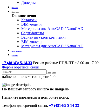
Дилерам
Объекты
Поддержка
Главное меню
Каталоги
BIM-модели
Материалы для AutoCAD / NanoCAD
Сертификаты
Варианты узлов крепления
BIM-модели
Материалы для AutoCAD / NanoCAD
Цены и скидки
Контакты
+7 (48143) 5-14-33
Режим работы: ПНД-ПТ с 8.00 до 17.00
Форма обратной связи
найдено в поиске совпадений:
0
По Вашему запросу ничего не найдено
Измените параметры и повторите поиск
Телефон для срочной связи:
+7 (48143) 5-14-33