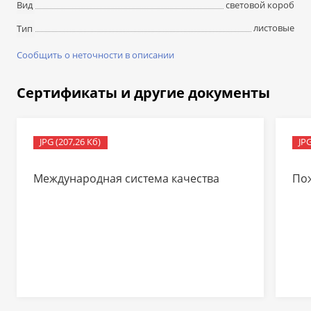
световой короб
Вид
листовые
Тип
Сообщить о неточности в описании
Сертификаты и другие документы
JPG (207,26 Кб)
JPG
Международная система качества
По