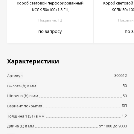
Короб световой перфорированный
Короб светово
КСЛК 50х100х1,5 ГЦ
КСЛК 50х100х
Покрытие: ГЦ
Покрытие:
по запросу
по 
Характеристики
300512
Артикул
50
Высота (h) в мм
50
Ширина (b) в мм
БП
Вариант покрытия
1,2
Толщина 1 (S1) в мм
от 1000 до 9000
Длина (L) в мм