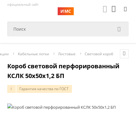
официальный сайт
ИМС
укции
Кабельные лотки
Листовые
Световой короб
Короб световой перфорированный
КСЛК 50х50х1,2 БП
Гарантия качества по ГОСТ
i