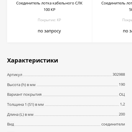
Соединитель лотка кабельного СЛК
Соединитель ло
100 КР
5
Покрытие: КР
Покр
по запросу
по 
Характеристики
302988
Артикул
190
Высота (h) в мм
ОЦ
Вариант покрытия
1,2
Толщина 1 (S1) в мм
200
Длина (L) в мм
соединители
Вид