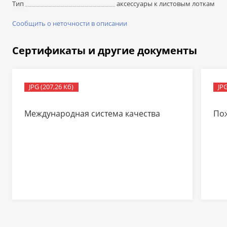
аксессуары к листовым лоткам
Тип
Сообщить о неточности в описании
Сертификаты и другие документы
JPG (207,26 Кб)
JPG
Международная система качества
По