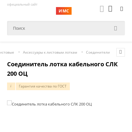
официальный сайт
ИМС
истовые
Аксессуары к листовым лоткам
Соединители
Соединитель лотка кабельного СЛК
200 ОЦ
Гарантия качества по ГОСТ
i