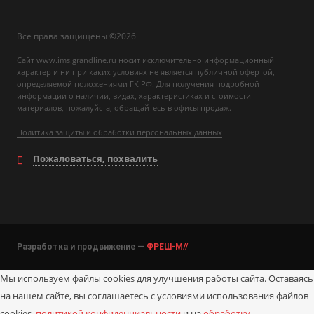
Все права защищены ©2026
Сайт www.ims.grandline.ru носит исключительно информационный
характер и ни при каких условиях не является публичной офертой,
определяемой положениями ГК РФ. Для получения подробной
информации о наличии, видах, характеристиках и стоимости
материалов, пожалуйста, обращайтесь в офисы продаж.
Политика защиты и обработки персональных данных
Пожаловаться, похвалить
Разработка и продвижение —
ФРЕШ-М//
Мы используем файлы cookies для улучшения работы сайта. Оставаясь
на нашем сайте, вы соглашаетесь с условиями использования файлов
cookies,
политикой конфиденциальности
и на
обработку