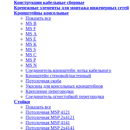
Конструкции кабельные сборные
Крепежные элементы для монтажа инженерных сетей
Кронштейны консольные
Показать все
MS В
MS F
MS А
MS Е
MS K
MS S
MS C
MS P
MS N
Соединитель-кронштейн лотка кабельного
Кронштейн стеновой/настенный
Потолочная скоба
Укосина для консольных кронштейнов
Крепление перегородки
Соединитель огнестойкой перегородки
Стойки
Показать все
Потолочная MSP 4121
Потолочная MSP 2х4121
Потолочная MSP 4141
Потолочная MSP 2х4141