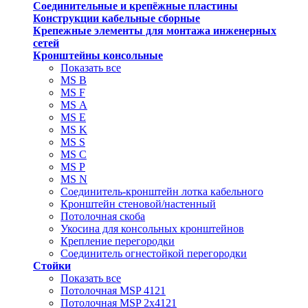
Соединительные и крепёжные пластины
Конструкции кабельные сборные
Крепежные элементы для монтажа инженерных
сетей
Кронштейны консольные
Показать все
MS В
MS F
MS А
MS Е
MS K
MS S
MS C
MS P
MS N
Соединитель-кронштейн лотка кабельного
Кронштейн стеновой/настенный
Потолочная скоба
Укосина для консольных кронштейнов
Крепление перегородки
Соединитель огнестойкой перегородки
Стойки
Показать все
Потолочная MSP 4121
Потолочная MSP 2х4121