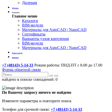
Дилерам
Объекты
Поддержка
Главное меню
Каталоги
BIM-модели
Материалы для AutoCAD / NanoCAD
Сертификаты
Варианты узлов крепления
BIM-модели
Материалы для AutoCAD / NanoCAD
Цены и скидки
Контакты
+7 (48143) 5-14-33
Режим работы: ПНД-ПТ с 8.00 до 17.00
Форма обратной связи
найдено в поиске совпадений:
0
По Вашему запросу ничего не найдено
Измените параметры и повторите поиск
Телефон для срочной связи:
+7 (48143) 5-14-33