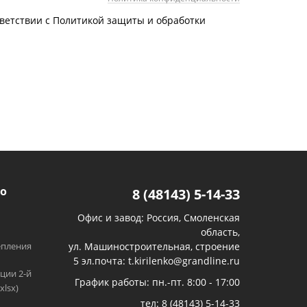
тветствии с Политикой защиты и обработки
о
8 (48143) 5-14-33
Офис и завод: Россия, Смоленская
область,
епления
ул. Машиностроительная, строение
5 эл.почта: t.kirilenko@grandline.ru
ции 2-й
График работы: пн.-пт. 8:00 - 17:00
xlsx)
тел:
8 (48143) 5-14-33