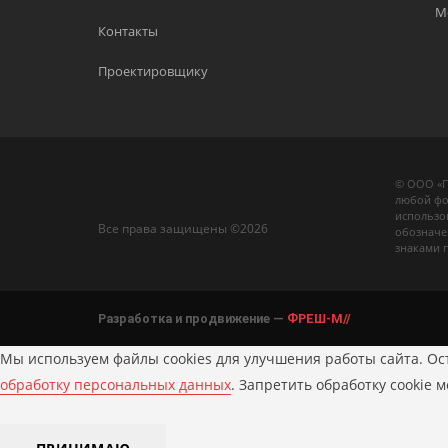
М
Контакты
Проектировщику
© ООО «П
любой фо
использо
Все права защищены ©2026
обозначе
знаками 
Разработка и продвижение —
ФРЕШ-М//
Мы используем файлы cookies для улучшения работы сайта. Ост
обработку персональных данных
. Запретить обработку cookie 