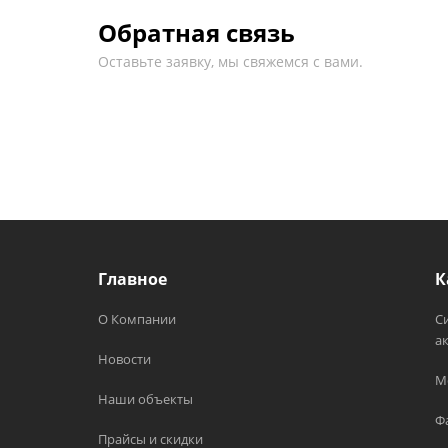
Обратная связь
Оставьте заявку, мы свяжемся с вами.
Главное
К
О Компании
С
а
Новости
М
Наши объекты
Ф
Прайсы и скидки