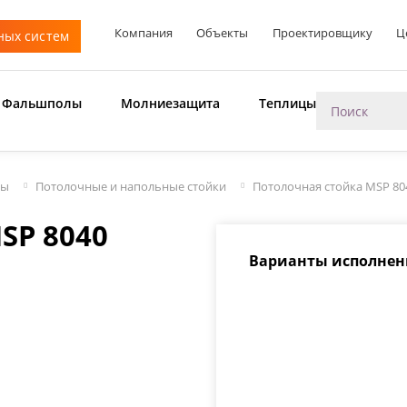
Компания
Объекты
Проектировщику
Ц
ных систем
Фальшполы
Молниезащита
Теплицы
мы
Потолочные и напольные стойки
Потолочная стойка MSP 80
SP 8040
Варианты исполнен