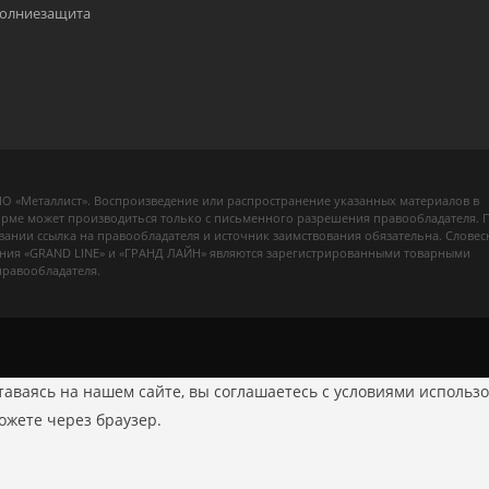
олниезащита
О «Металлист». Воспроизведение или распространение указанных материалов в
рме может производиться только с письменного разрешения правообладателя. 
вании ссылка на правообладателя и источник заимствования обязательна. Словес
ния «GRAND LINE» и «ГРАНД ЛАЙН» являются зарегистрированными товарными
правообладателя.
аваясь на нашем сайте, вы соглашаетесь с условиями использо
можете через браузер.