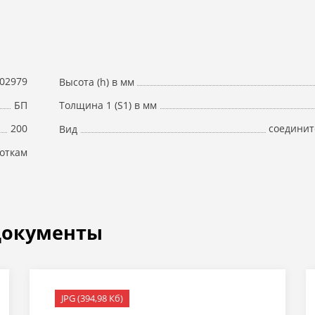
02979
Высота (h) в мм
БП
Толщина 1 (S1) в мм
200
соединит
Вид
лоткам
документы
JPG (394,98 Кб)