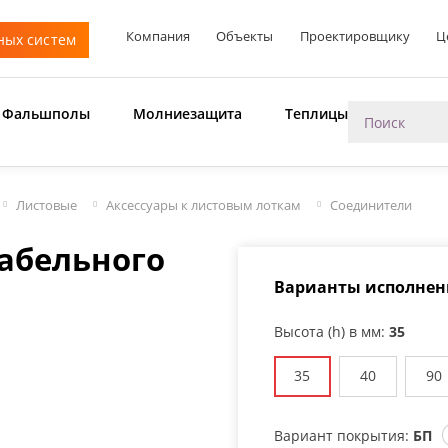
Компания
Объекты
Проектировщику
Ц
ных систем
Фальшполы
Молниезащита
Теплицы
Листовые
Аксессуары к листовым лоткам
Соединители
абельного
Варианты исполнен
Высота (h) в мм:
35
35
40
90
Вариант покрытия:
БП