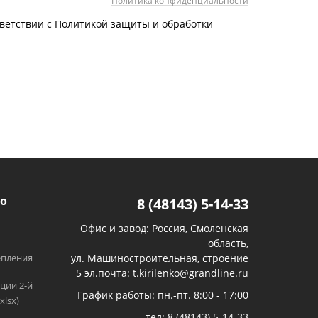
Политика конфиденциальности
тветствии с Политикой защиты и обработки
о
8 (48143) 5-14-33
Офис и завод: Россия, Смоленская
область,
епления
ул. Машиностроительная, строение
5 эл.почта: t.kirilenko@grandline.ru
ции 2-й
График работы: пн.-пт. 8:00 - 17:00
xlsx)
тел:
8 (48143) 5-14-33