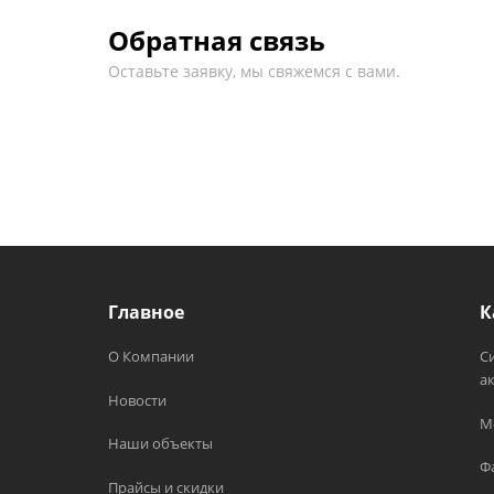
Обратная связь
Оставьте заявку, мы свяжемся с вами.
Главное
К
О Компании
С
а
Новости
М
Наши объекты
Ф
Прайсы и скидки