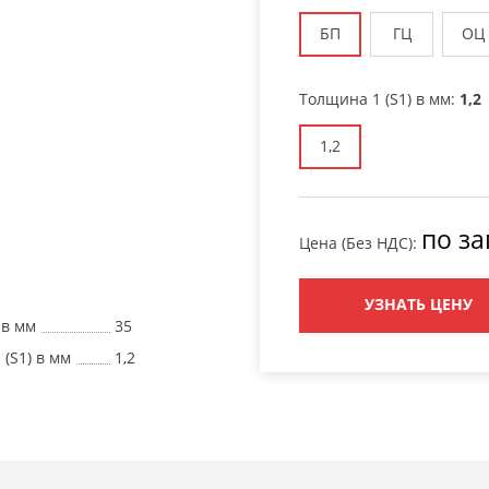
БП
ГЦ
ОЦ
Толщина 1 (S1) в мм:
1,2
1,2
по за
Цена (Без НДС):
УЗНАТЬ ЦЕНУ
 в мм
35
(S1) в мм
1,2