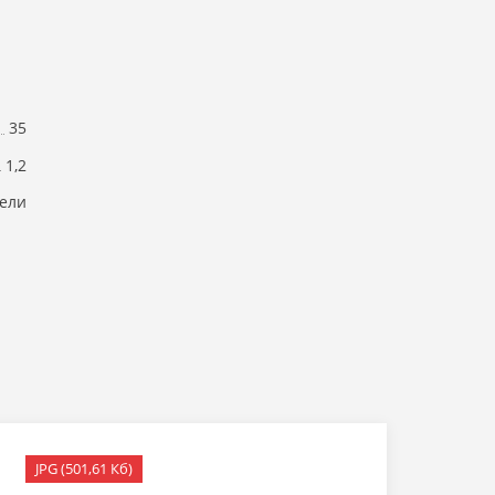
35
1,2
ели
JPG (501,61 Кб)