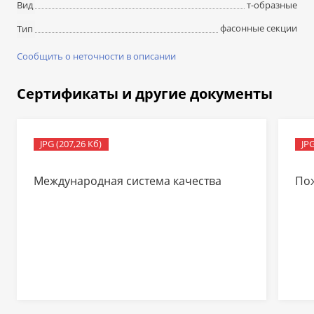
т-образные
Вид
фасонные секции
Тип
Сообщить о неточности в описании
Сертификаты и другие документы
JPG (207,26 Кб)
JPG
Международная система качества
По