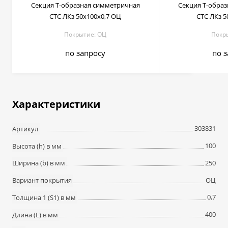
Секция T-образная симметричная
Секция T-обра
СТС ЛКз 50х100х0,7 ОЦ
СТС ЛКз 5
Покрытие: ОЦ
Покр
по запросу
по 
Характеристики
303831
Артикул
100
Высота (h) в мм
250
Ширина (b) в мм
ОЦ
Вариант покрытия
0,7
Толщина 1 (S1) в мм
400
Длина (L) в мм