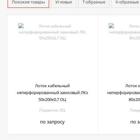
Похожие товары
Угловые
Т-образные
Х-образные
Лоток кабельный
Лоток 
неперфорированный замковый ЛКз
неперфорирова
50х200х0,7 ОЦ
80х20
Покрытие: ОЦ
Покр
по запросу
по 