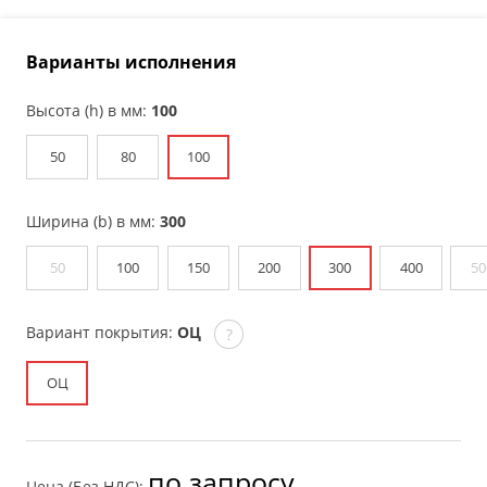
Варианты исполнения
Высота (h) в мм:
100
50
80
100
Ширина (b) в мм:
300
50
100
150
200
300
400
50
Вариант покрытия:
ОЦ
?
ОЦ
по запросу
Цена (Без НДС):