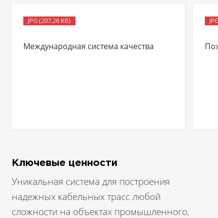
JPG (207,26 Кб)
JPG
Международная система качества
По
Ключевые ценности
Уникальная система для построения
надежных кабельных трасс любой
сложности на объектах промышленного,