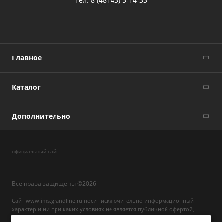
тел:
8 (48143) 5-14-33
Главное
Каталог
Дополнительно
официальный сайт
Все права защищены ©2026
Сайт www.ims.grandline.ru носит исключительно информационный
характер и ни при каких условиях не является публичной офертой,
определяемой положениями ГК РФ. Для получения подробной