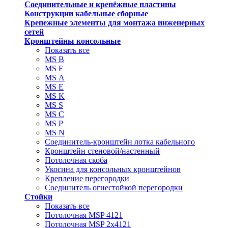
Соединительные и крепёжные пластины
Конструкции кабельные сборные
Крепежные элементы для монтажа инженерных
сетей
Кронштейны консольные
Показать все
MS В
MS F
MS А
MS Е
MS K
MS S
MS C
MS P
MS N
Соединитель-кронштейн лотка кабельного
Кронштейн стеновой/настенный
Потолочная скоба
Укосина для консольных кронштейнов
Крепление перегородки
Соединитель огнестойкой перегородки
Стойки
Показать все
Потолочная MSP 4121
Потолочная MSP 2х4121