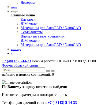
Дилерам
Объекты
Поддержка
Главное меню
Каталоги
BIM-модели
Материалы для AutoCAD / NanoCAD
Сертификаты
Варианты узлов крепления
BIM-модели
Материалы для AutoCAD / NanoCAD
Цены и скидки
Контакты
+7 (48143) 5-14-33
Режим работы: ПНД-ПТ с 8.00 до 17.00
Форма обратной связи
найдено в поиске совпадений:
0
По Вашему запросу ничего не найдено
Измените параметры и повторите поиск
Телефон для срочной связи:
+7 (48143) 5-14-33