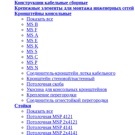
Конструкции кабельные сборные
Крепежные элементы для монтажа инженерных сетей
Кронштейны консольные
Показать все
MS В
MS F
MS А
MS Е
MS K
MS S
MS C
MS P
MS N
Соединитель-кронштейн лотка кабельного
Кронштейн стеновой/настенный
Потолочная скоба
Укосина для консольных кронштейнов
Крепление перегородки
Соединитель огнестойкой перегородки
Стойки
Показать все
Потолочная MSP 4121
Потолочная MSP 2х4121
Потолочная MSP 4141
Потолочная MSP 2х4141