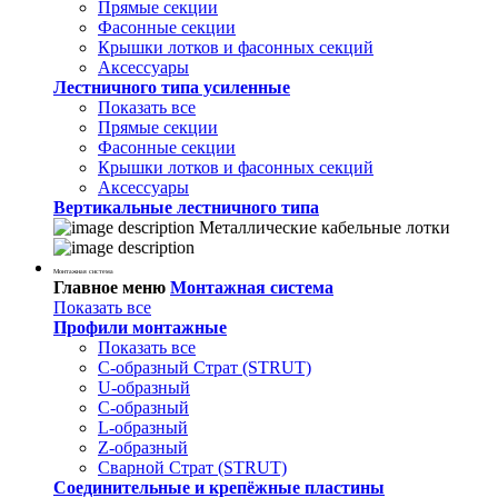
Прямые секции
Фасонные секции
Крышки лотков и фасонных секций
Аксессуары
Лестничного типа усиленные
Показать все
Прямые секции
Фасонные секции
Крышки лотков и фасонных секций
Аксессуары
Вертикальные лестничного типа
Металлические кабельные лотки
Монтажная система
Главное меню
Монтажная система
Показать все
Профили монтажные
Показать все
С-образный Страт (STRUT)
U-образный
С-образный
L-образный
Z-образный
Сварной Страт (STRUT)
Соединительные и крепёжные пластины