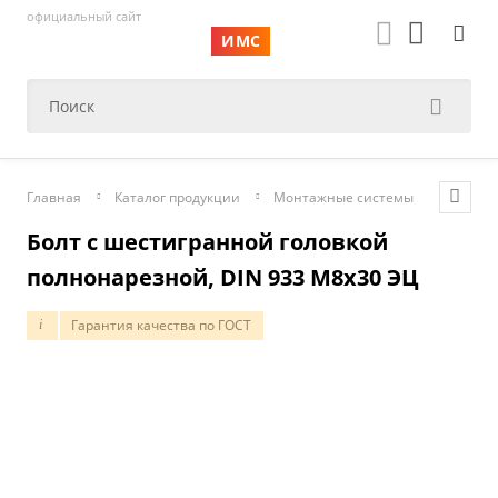
официальный сайт
ИМС
Главная
Каталог продукции
Монтажные системы
Элемен
Болт c шестигранной головкой
полнонарезной, DIN 933 М8х30 ЭЦ
Гарантия качества по ГОСТ
i