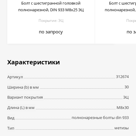
Болт c шестигранной головкой
Болт c шести
полнонарезной, DIN 933 М8х25 ЭЦ
полнонарезной,
Покрытие: ЭЦ
Покр
по запросу
по 
Характеристики
312674
Артикул
30
Ширина (b) в мм
ЭЦ
Вариант покрытия
М8х30
Длина (L) в мм
полнонарезные болты din 933
Вид
метизы
Тип