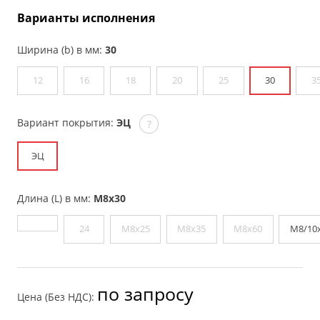
Варианты исполнения
Ширина (b) в мм:
30
12
16
18
20
25
30
3
Вариант покрытия:
ЭЦ
?
ЭЦ
Длина (L) в мм:
М8х30
24
М8х25
М8х35
М8х60
М8/10
по запросу
Цена (Без НДС):