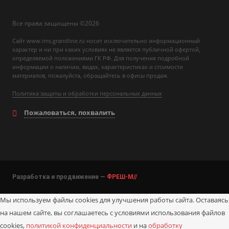
Все права защищены ©2026
Сайт www.ims.grandline.ru носит исключительно информационный
характер и ни при каких условиях не является публичной офертой,
определяемой положениями ГК РФ. Для получения подробной
информации о наличии, видах, характеристиках и стоимости
материалов, пожалуйста, обращайтесь в офисы продаж.
Политика защиты и обработки персональных данных
Пожаловаться, похвалить
Разработка и продвижение —
ФРЕШ-М//
Мы используем файлы cookies для улучшения работы сайта. Оставаясь
на нашем сайте, вы соглашаетесь с условиями использования файлов
cookies,
политикой конфиденциальности
и на
обработку