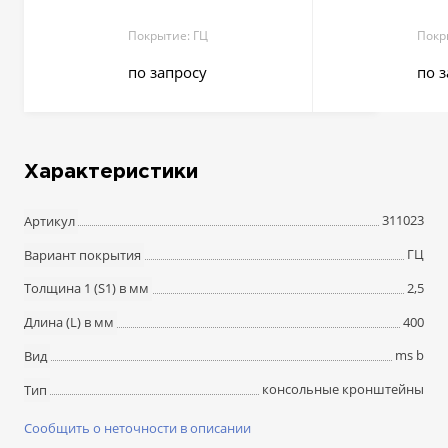
Покрытие: ГЦ
Покр
по запросу
по 
Характеристики
311023
Артикул
ГЦ
Вариант покрытия
2,5
Толщина 1 (S1) в мм
400
Длина (L) в мм
ms b
Вид
консольные кронштейны
Тип
Сообщить о неточности в описании