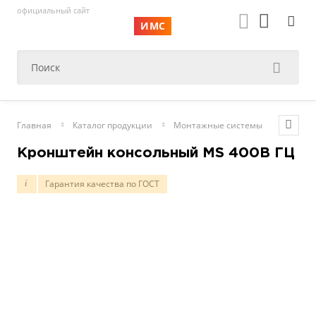
официальный сайт
ИМС
Главная
Каталог продукции
Монтажные системы
Консол
Кронштейн консольный MS 400B ГЦ
Гарантия качества по ГОСТ
i