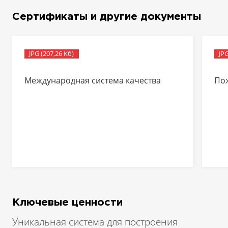
Сертификаты и другие документы
JPG (207,26 Кб)
JPG
Международная система качества
По
Ключевые ценности
Уникальная система для построения