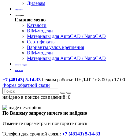
Дилерам
Объекты
Поддержка
Главное меню
Каталоги
BIM-модели
Материалы для AutoCAD / NanoCAD
Сертификаты
Варианты узлов крепления
BIM-модели
Материалы для AutoCAD / NanoCAD
Цены и скидки
Контакты
+7 (48143) 5-14-33
Режим работы: ПНД-ПТ с 8.00 до 17.00
Форма обратной связи
найдено в поиске совпадений:
0
По Вашему запросу ничего не найдено
Измените параметры и повторите поиск
Телефон для срочной связи:
+7 (48143) 5-14-33