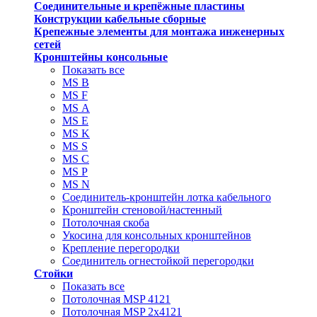
Соединительные и крепёжные пластины
Конструкции кабельные сборные
Крепежные элементы для монтажа инженерных
сетей
Кронштейны консольные
Показать все
MS В
MS F
MS А
MS Е
MS K
MS S
MS C
MS P
MS N
Соединитель-кронштейн лотка кабельного
Кронштейн стеновой/настенный
Потолочная скоба
Укосина для консольных кронштейнов
Крепление перегородки
Соединитель огнестойкой перегородки
Стойки
Показать все
Потолочная MSP 4121
Потолочная MSP 2х4121