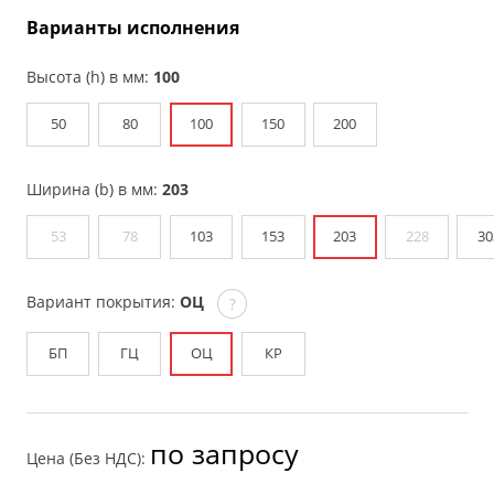
Варианты исполнения
Высота (h) в мм:
100
50
80
100
150
200
Ширина (b) в мм:
203
53
78
103
153
203
228
30
Вариант покрытия:
ОЦ
?
БП
ГЦ
ОЦ
КР
по запросу
Цена (Без НДС):