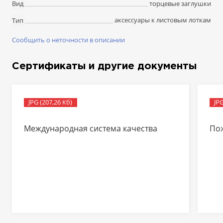
торцевые заглушки
Вид
аксессуары к листовым лоткам
Тип
Сообщить о неточности в описании
Сертификаты и другие документы
JPG (207,26 Кб)
JPG
Международная система качества
По