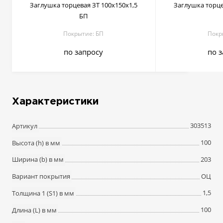
Заглушка торцевая ЗТ 100х150х1,5
Заглушка торце
БП
Покрытие: БП
Покр
по запросу
по 
Характеристики
303513
Артикул
100
Высота (h) в мм
203
Ширина (b) в мм
ОЦ
Вариант покрытия
1,5
Толщина 1 (S1) в мм
100
Длина (L) в мм