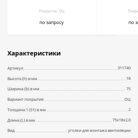
Покрытие: ОЦ
Покр
по запросу
по 
Характеристики
311740
Артикул
18
Высота (h) в мм
75
Ширина (b) в мм
ОЦ
Вариант покрытия
2
Толщина 1 (S1) в мм
75х18х2,0
Длина (L) в мм
уголки для монтажа вентиляции
Вид