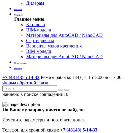
Дилерам
Объекты
Поддержка
Главное меню
Каталоги
BIM-модели
Материалы для AutoCAD / NanoCAD
Сертификаты
Варианты узлов крепления
BIM-модели
Материалы для AutoCAD / NanoCAD
Цены и скидки
Контакты
+7 (48143) 5-14-33
Режим работы: ПНД-ПТ с 8.00 до 17.00
Форма обратной связи
найдено в поиске совпадений:
0
По Вашему запросу ничего не найдено
Измените параметры и повторите поиск
Телефон для срочной связи:
+7 (48143) 5-14-33