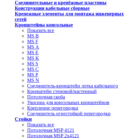
Соединительные и крепёжные пластины
Конструкции кабельные сборные
Крепежные элементы для монтажа инженерных
сетей
Кронштейны консольные
Показать все
MS В
MS F
MS А
MS Е
MS K
MS S
MS C
MS P
MS N
Соединитель-кронштейн лотка кабельного
Кронштейн стеновой/настенный
Потолочная скоба
Укосина для консольных кронштейнов
Крепление перегородки
Соединитель огнестойкой перегородки
Стойки
Показать все
Потолочная MSP 4121
Потолочная MSP 2х4121