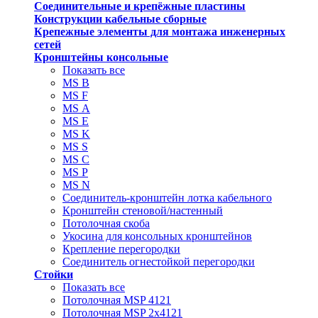
Соединительные и крепёжные пластины
Конструкции кабельные сборные
Крепежные элементы для монтажа инженерных
сетей
Кронштейны консольные
Показать все
MS В
MS F
MS А
MS Е
MS K
MS S
MS C
MS P
MS N
Соединитель-кронштейн лотка кабельного
Кронштейн стеновой/настенный
Потолочная скоба
Укосина для консольных кронштейнов
Крепление перегородки
Соединитель огнестойкой перегородки
Стойки
Показать все
Потолочная MSP 4121
Потолочная MSP 2х4121