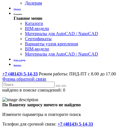
Дилерам
Объекты
Поддержка
Главное меню
Каталоги
BIM-модели
Материалы для AutoCAD / NanoCAD
Сертификаты
Варианты узлов крепления
BIM-модели
Материалы для AutoCAD / NanoCAD
Цены и скидки
Контакты
+7 (48143) 5-14-33
Режим работы: ПНД-ПТ с 8.00 до 17.00
Форма обратной связи
найдено в поиске совпадений:
0
По Вашему запросу ничего не найдено
Измените параметры и повторите поиск
Телефон для срочной связи:
+7 (48143) 5-14-33