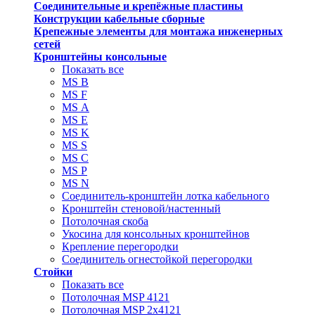
Соединительные и крепёжные пластины
Конструкции кабельные сборные
Крепежные элементы для монтажа инженерных
сетей
Кронштейны консольные
Показать все
MS В
MS F
MS А
MS Е
MS K
MS S
MS C
MS P
MS N
Соединитель-кронштейн лотка кабельного
Кронштейн стеновой/настенный
Потолочная скоба
Укосина для консольных кронштейнов
Крепление перегородки
Соединитель огнестойкой перегородки
Стойки
Показать все
Потолочная MSP 4121
Потолочная MSP 2х4121