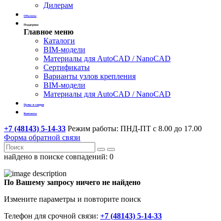
Дилерам
Объекты
Поддержка
Главное меню
Каталоги
BIM-модели
Материалы для AutoCAD / NanoCAD
Сертификаты
Варианты узлов крепления
BIM-модели
Материалы для AutoCAD / NanoCAD
Цены и скидки
Контакты
+7 (48143) 5-14-33
Режим работы: ПНД-ПТ с 8.00 до 17.00
Форма обратной связи
найдено в поиске совпадений:
0
По Вашему запросу ничего не найдено
Измените параметры и повторите поиск
Телефон для срочной связи:
+7 (48143) 5-14-33