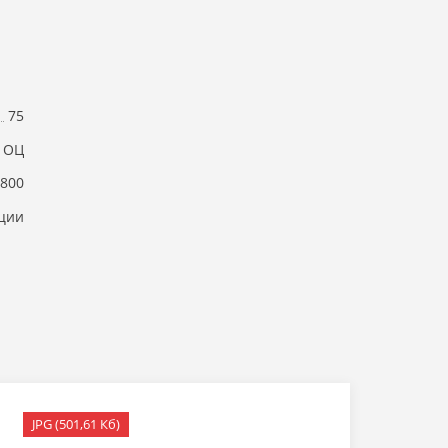
75
ОЦ
800
ции
JPG (501,61 Кб)