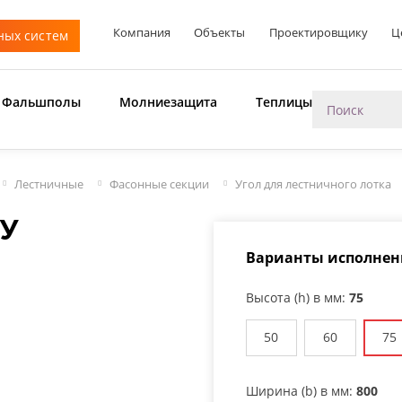
Компания
Объекты
Проектировщику
Ц
ных систем
Фальшполы
Молниезащита
Теплицы
Лестничные
Фасонные секции
Угол для лестничного лотка
СУ
Варианты исполнен
Высота (h) в мм:
75
50
60
75
Ширина (b) в мм:
800