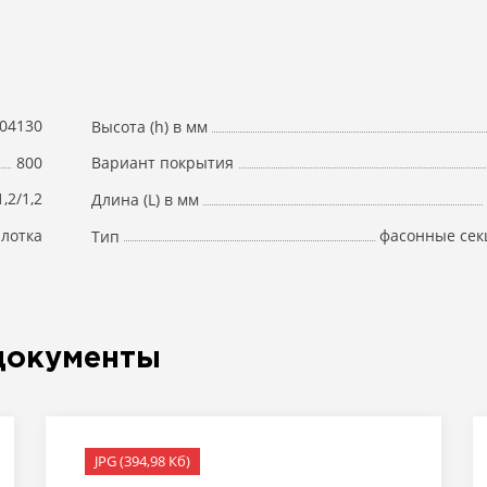
04130
Высота (h) в мм
800
Вариант покрытия
1,2/1,2
Длина (L) в мм
 лотка
фасонные сек
Тип
документы
JPG (394,98 Кб)