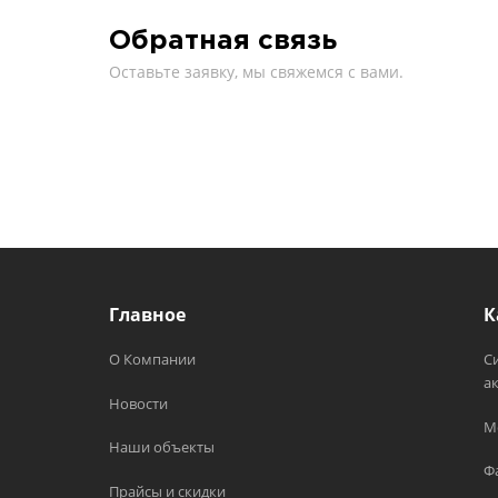
Обратная связь
Оставьте заявку, мы свяжемся с вами.
Главное
К
О Компании
С
а
Новости
М
Наши объекты
Ф
Прайсы и скидки