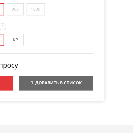
900
1000
?
КР
просу
ДОБАВИТЬ В СПИСОК