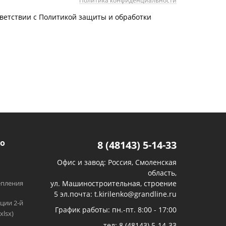
Политика конфиденциальности
тветствии с Политикой защиты и обработки
о
8 (48143) 5-14-33
Офис и завод: Россия, Смоленская
область,
епления
ул. Машиностроительная, строение
5 эл.почта: t.kirilenko@grandline.ru
ции 2-й
График работы: пн.-пт. 8:00 - 17:00
xlsx)
тел:
8 (48143) 5-14-33