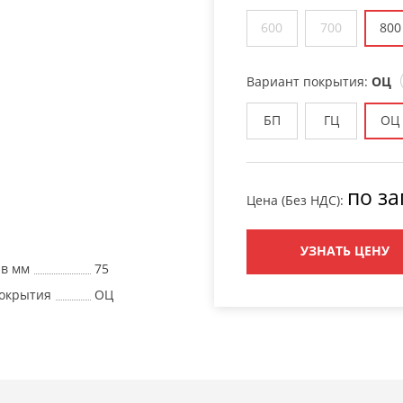
600
700
800
Вариант покрытия:
ОЦ
БП
ГЦ
ОЦ
по за
Цена (Без НДС):
УЗНАТЬ ЦЕНУ
 в мм
75
окрытия
ОЦ