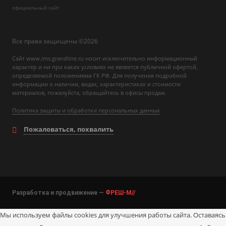
официальный сайт
Все права защищены ©2026
Сайт www.ims.grandline.ru носит исключительно информационный
характер и ни при каких условиях не является публичной офертой,
определяемой положениями ГК РФ. Для получения подробной
информации о наличии, видах, характеристиках и стоимости
материалов, пожалуйста, обращайтесь в офисы продаж.
Политика защиты и обработки персональных данных
Пожаловаться, похвалить
Разработка и продвижение —
ФРЕШ-М//
Мы используем файлы cookies для улучшения работы сайта. Оставаясь