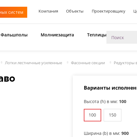
Компания
Объекты
Проектировщику
Ц
ных систем
Фальшполы
Молниезащита
Теплицы
Лотки лестничные усиленные
Фасонные секции
Редукторы 
аво
Варианты исполнен
Высота (h) в мм:
100
Ц
100
150
Ширина (b) в мм:
900