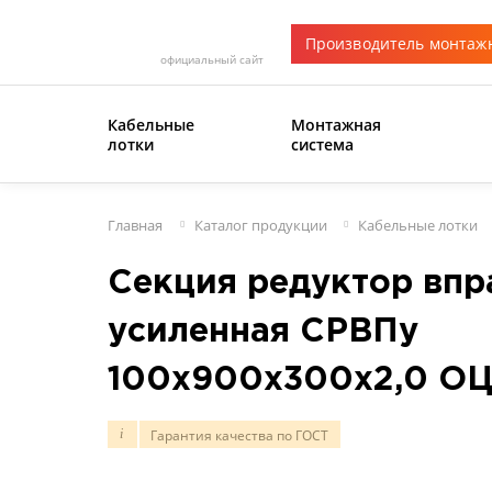
Производитель монтаж
официальный сайт
Кабельные
Монтажная
лотки
система
Главная
Каталог продукции
Кабельные лотки
Секция редуктор впр
усиленная СРВПу
100х900х300х2,0 О
Гарантия качества по ГОСТ
i