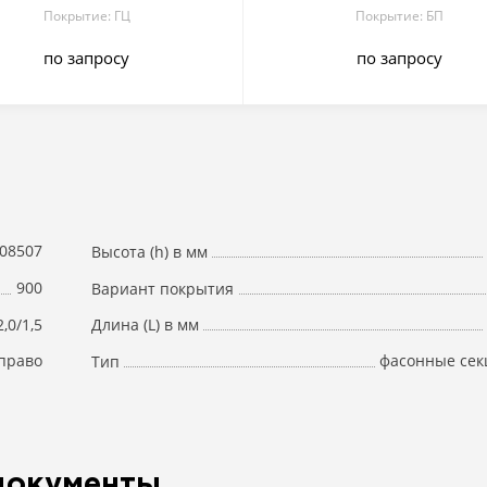
Покрытие: ГЦ
Покрытие: БП
по запросу
по запросу
08507
Высота (h) в мм
900
Вариант покрытия
2,0/1,5
Длина (L) в мм
право
фасонные сек
Тип
документы