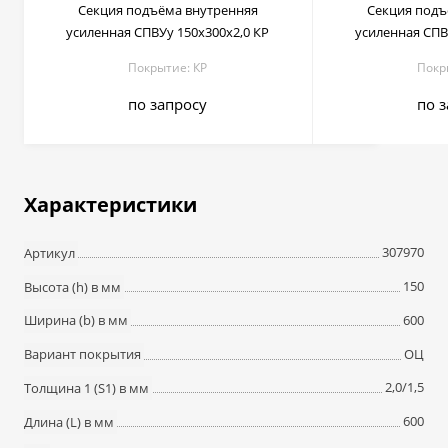
Секция подъёма внутренняя
Секция подъ
усиленная СПВУу 150х300х2,0 КР
усиленная СПВ
Покрытие: КР
Покр
по запросу
по 
Характеристики
307970
Артикул
150
Высота (h) в мм
600
Ширина (b) в мм
ОЦ
Вариант покрытия
2,0/1,5
Толщина 1 (S1) в мм
600
Длина (L) в мм