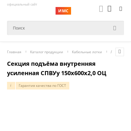
официальный сайт
ИМС
Главная
Каталог продукции
Кабельные лотки
Лотки лест
Секция подъёма внутренняя
усиленная СПВУу 150х600х2,0 ОЦ
Гарантия качества по ГОСТ
i