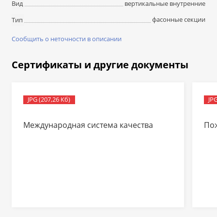
вертикальные внутренние
Вид
фасонные секции
Тип
Сообщить о неточности в описании
Сертификаты и другие документы
JPG (207,26 Кб)
JPG
Международная система качества
По