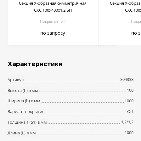
Секция Х-образная симметричная
Секция Х-обра
СХС 100х400х1,2 БП
СХС 100
Покрытие: БП
Покр
по запросу
по 
Характеристики
304338
Артикул
100
Высота (h) в мм
1000
Ширина (b) в мм
ОЦ
Вариант покрытия
1,2/1,2
Толщина 1 (S1) в мм
1000
Длина (L) в мм