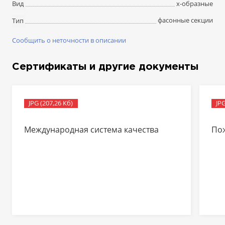
х-образные
Вид
фасонные секции
Тип
Сообщить о неточности в описании
Сертификаты и другие документы
JPG (207,26 Кб)
JPG
Международная система качества
По