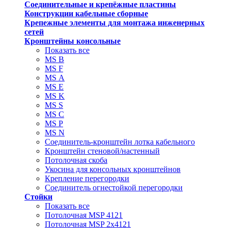
Соединительные и крепёжные пластины
Конструкции кабельные сборные
Крепежные элементы для монтажа инженерных
сетей
Кронштейны консольные
Показать все
MS В
MS F
MS А
MS Е
MS K
MS S
MS C
MS P
MS N
Соединитель-кронштейн лотка кабельного
Кронштейн стеновой/настенный
Потолочная скоба
Укосина для консольных кронштейнов
Крепление перегородки
Соединитель огнестойкой перегородки
Стойки
Показать все
Потолочная MSP 4121
Потолочная MSP 2х4121