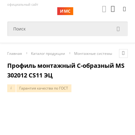
официальный сайт
ИМС
Главная
Каталог продукции
Монтажные системы
Монтаж
Профиль монтажный С-образный MS
302012 СS11 ЭЦ
Гарантия качества по ГОСТ
i