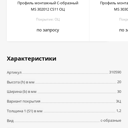
Профиль монтажный С-образный
Профиль монт
MS 302012 СS11 ОЦ
MS 3030
Покрытие: ОЦ
Покр
по запросу
по 
Характеристики
310590
Артикул
20
Высота (h) в мм
30
Ширина (b) в мм
ЭЦ
Вариант покрытия
1,2
Толщина 1 (S1) в мм
c-образные
Вид