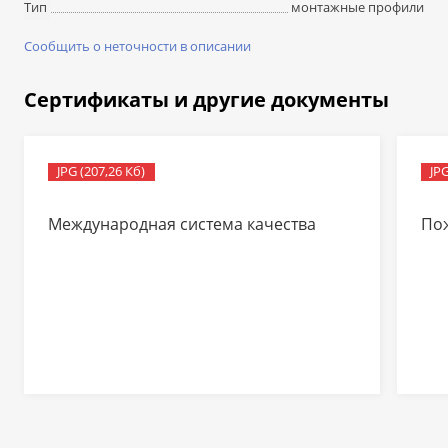
монтажные профили
Тип
Сообщить о неточности в описании
Сертификаты и другие документы
JPG (207,26 Кб)
JPG
Международная система качества
По