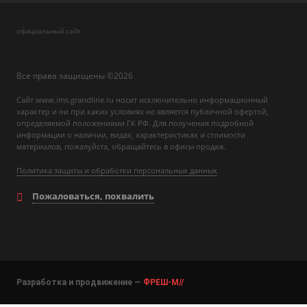
официальный сайт
Все права защищены ©2026
Сайт www.ims.grandline.ru носит исключительно информационный
характер и ни при каких условиях не является публичной офертой,
определяемой положениями ГК РФ. Для получения подробной
информации о наличии, видах, характеристиках и стоимости
материалов, пожалуйста, обращайтесь в офисы продаж.
Политика защиты и обработки персональных данных
Пожаловаться, похвалить
Разработка и продвижение —
ФРЕШ-М//