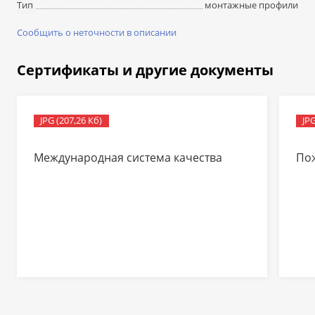
монтажные профили
Тип
Сообщить о неточности в описании
Сертификаты и другие документы
JPG (207,26 Кб)
JPG
Международная система качества
По