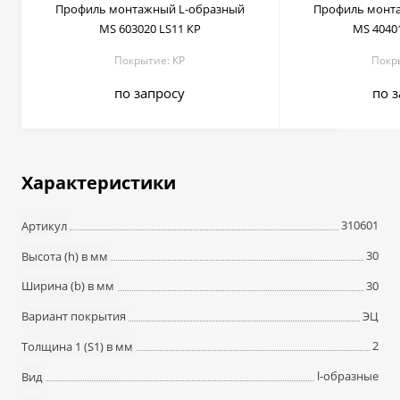
Профиль монтажный L-образный
Профиль монт
MS 603020 LS11 КР
MS 4040
Покрытие: КР
Покр
по запросу
по 
Характеристики
310601
Артикул
30
Высота (h) в мм
30
Ширина (b) в мм
ЭЦ
Вариант покрытия
2
Толщина 1 (S1) в мм
l-образные
Вид