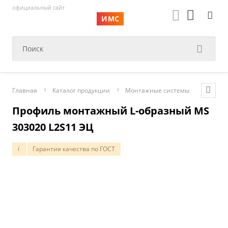
официальный сайт
ИМС
Главная
Каталог продукции
Монтажные системы
Монтаж
Профиль монтажный L-образный MS
303020 L2S11 ЭЦ
Гарантия качества по ГОСТ
i