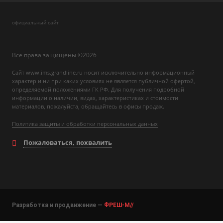
официальный сайт
Все права защищены ©2026
Сайт www.ims.grandline.ru носит исключительно информационный
характер и ни при каких условиях не является публичной офертой,
определяемой положениями ГК РФ. Для получения подробной
информации о наличии, видах, характеристиках и стоимости
материалов, пожалуйста, обращайтесь в офисы продаж.
Политика защиты и обработки персональных данных
Пожаловаться, похвалить
Разработка и продвижение —
ФРЕШ-М//