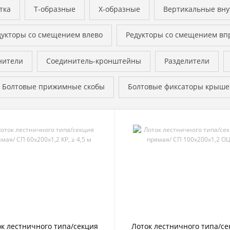
тка
Т-образные
Х-образные
Вертикальные вн
дукторы со смещением влево
Редукторы со смещением вп
нители
Соединитель-кронштейны
Разделители
Болтовые прижимные скобы
Болтовые фиксаторы крыше
к лестничного типа/секция
Лоток лестничного типа/се