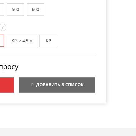
500
600
?
КР, ≥ 4,5 м
КР
просу
ДОБАВИТЬ В СПИСОК