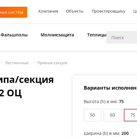
Компания
Объекты
Проектировщику
Ц
ных систем
Фальшполы
Молниезащита
Теплицы
Лестничные
Прямые секции
ипа/секция
Варианты исполнен
,2 ОЦ
Высота (h) в мм:
75
50
60
75
Ширина (b) в мм:
200