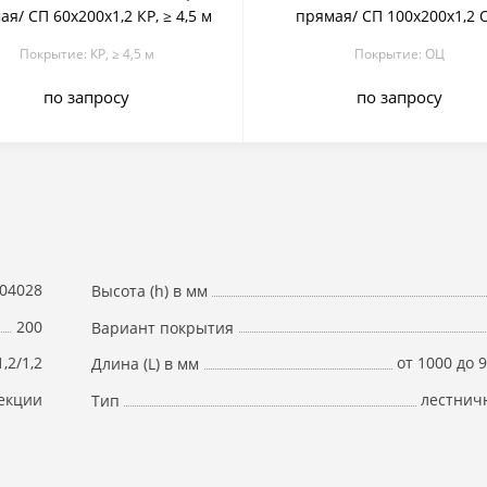
я/ СП 60х200х1,2 КР, ≥ 4,5 м
прямая/ СП 100х200х1,2 
Покрытие: КР, ≥ 4,5 м
Покрытие: ОЦ
по запросу
по запросу
04028
Высота (h) в мм
200
Вариант покрытия
1,2/1,2
от 1000 до 
Длина (L) в мм
екции
лестнич
Тип