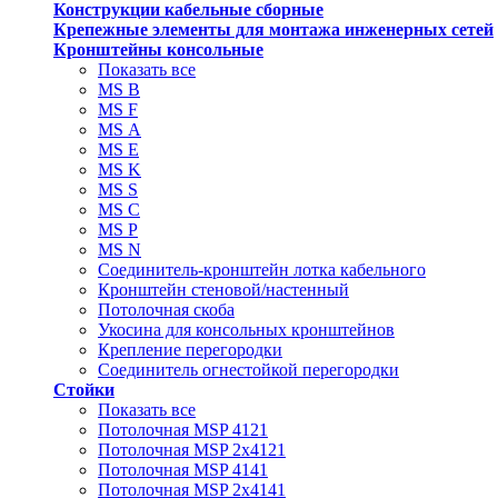
Конструкции кабельные сборные
Крепежные элементы для монтажа инженерных сетей
Кронштейны консольные
Показать все
MS В
MS F
MS А
MS Е
MS K
MS S
MS C
MS P
MS N
Соединитель-кронштейн лотка кабельного
Кронштейн стеновой/настенный
Потолочная скоба
Укосина для консольных кронштейнов
Крепление перегородки
Соединитель огнестойкой перегородки
Стойки
Показать все
Потолочная MSP 4121
Потолочная MSP 2х4121
Потолочная MSP 4141
Потолочная MSP 2х4141