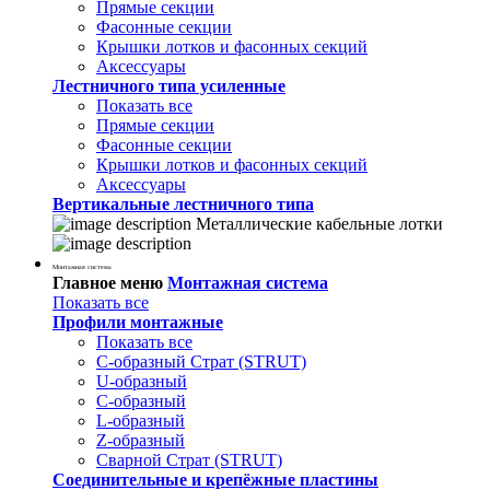
Прямые секции
Фасонные секции
Крышки лотков и фасонных секций
Аксессуары
Лестничного типа усиленные
Показать все
Прямые секции
Фасонные секции
Крышки лотков и фасонных секций
Аксессуары
Вертикальные лестничного типа
Металлические кабельные лотки
Монтажная система
Главное меню
Монтажная система
Показать все
Профили монтажные
Показать все
С-образный Страт (STRUT)
U-образный
С-образный
L-образный
Z-образный
Сварной Страт (STRUT)
Соединительные и крепёжные пластины