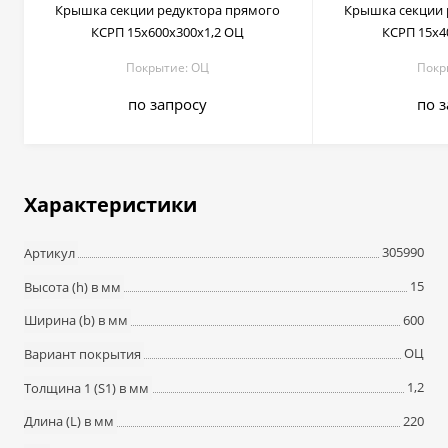
Крышка секции редуктора прямого
Крышка секции 
КСРП 15х600х300х1,2 ОЦ
КСРП 15х4
Покрытие: ОЦ
Покр
по запросу
по 
Характеристики
305990
Артикул
15
Высота (h) в мм
600
Ширина (b) в мм
ОЦ
Вариант покрытия
1,2
Толщина 1 (S1) в мм
220
Длина (L) в мм