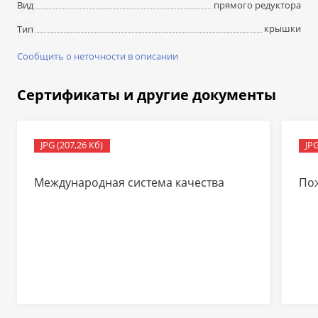
прямого редуктора
Вид
крышки
Тип
Сообщить о неточности в описании
Сертификаты и другие документы
JPG (207,26 Кб)
JPG
Международная система качества
По