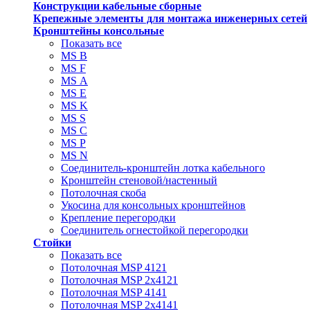
Конструкции кабельные сборные
Крепежные элементы для монтажа инженерных сетей
Кронштейны консольные
Показать все
MS В
MS F
MS А
MS Е
MS K
MS S
MS C
MS P
MS N
Соединитель-кронштейн лотка кабельного
Кронштейн стеновой/настенный
Потолочная скоба
Укосина для консольных кронштейнов
Крепление перегородки
Соединитель огнестойкой перегородки
Стойки
Показать все
Потолочная MSP 4121
Потолочная MSP 2х4121
Потолочная MSP 4141
Потолочная MSP 2х4141