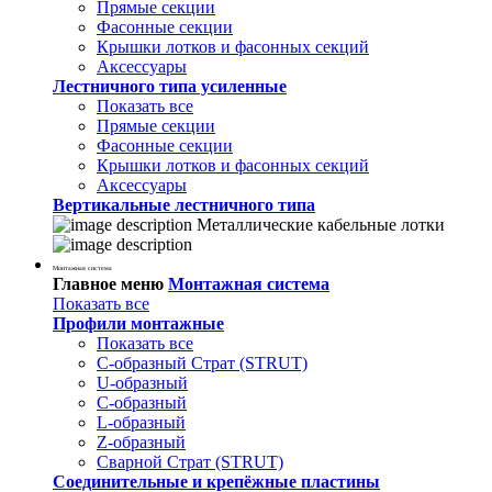
Прямые секции
Фасонные секции
Крышки лотков и фасонных секций
Аксессуары
Лестничного типа усиленные
Показать все
Прямые секции
Фасонные секции
Крышки лотков и фасонных секций
Аксессуары
Вертикальные лестничного типа
Металлические кабельные лотки
Монтажная система
Главное меню
Монтажная система
Показать все
Профили монтажные
Показать все
С-образный Страт (STRUT)
U-образный
С-образный
L-образный
Z-образный
Сварной Страт (STRUT)
Соединительные и крепёжные пластины