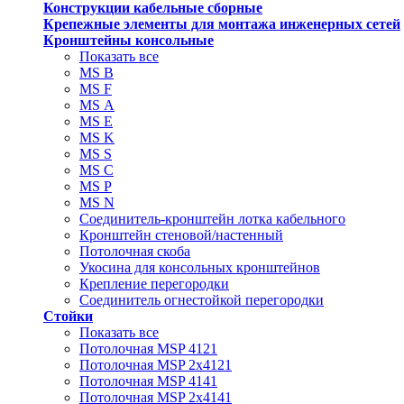
Конструкции кабельные сборные
Крепежные элементы для монтажа инженерных сетей
Кронштейны консольные
Показать все
MS В
MS F
MS А
MS Е
MS K
MS S
MS C
MS P
MS N
Соединитель-кронштейн лотка кабельного
Кронштейн стеновой/настенный
Потолочная скоба
Укосина для консольных кронштейнов
Крепление перегородки
Соединитель огнестойкой перегородки
Стойки
Показать все
Потолочная MSP 4121
Потолочная MSP 2х4121
Потолочная MSP 4141
Потолочная MSP 2х4141