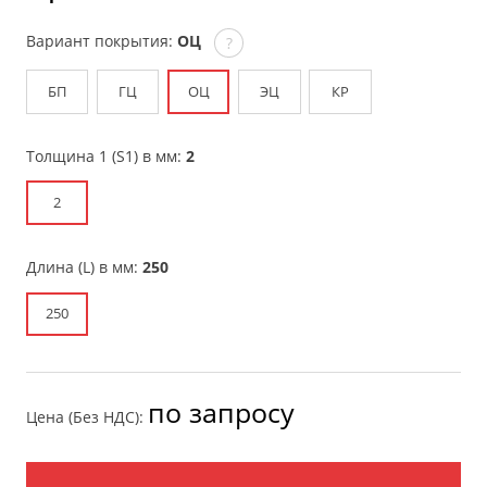
Вариант покрытия:
ОЦ
?
БП
ГЦ
ОЦ
ЭЦ
КР
Толщина 1 (S1) в мм:
2
2
Длина (L) в мм:
250
250
по запросу
Цена (Без НДС):