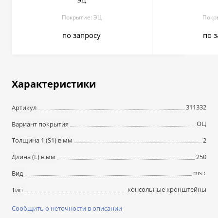
ЭЦ
Покрытие: ЭЦ
Покр
по запросу
по 
Характеристики
311332
Артикул
ОЦ
Вариант покрытия
2
Толщина 1 (S1) в мм
250
Длина (L) в мм
ms c
Вид
консольные кронштейны
Тип
Сообщить о неточности в описании