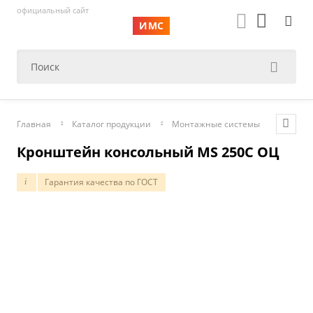
официальный сайт
ИМС
Главная
Каталог продукции
Монтажные системы
Консол
Кронштейн консольный MS 250C ОЦ
Гарантия качества по ГОСТ
i