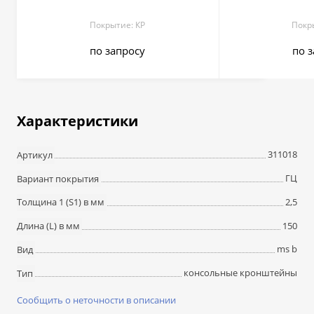
Покрытие: КР
Покр
по запросу
по 
Характеристики
311018
Артикул
ГЦ
Вариант покрытия
2,5
Толщина 1 (S1) в мм
150
Длина (L) в мм
ms b
Вид
консольные кронштейны
Тип
Сообщить о неточности в описании