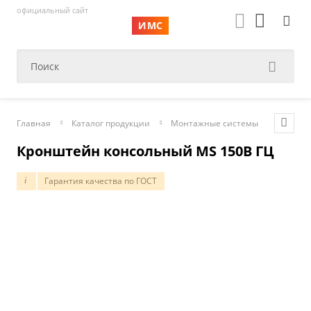
официальный сайт
ИМС
Главная
Каталог продукции
Монтажные системы
Консол
Кронштейн консольный MS 150B ГЦ
Гарантия качества по ГОСТ
i