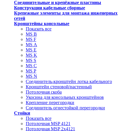
Соединительные и крепёжные пластины
Конструкции кабельные сборные
Крепежные элементы для монтажа инженерных
сетей
Кронштейны консольные
Показать все
MS В
MS F
MS А
MS Е
MS K
MS S
MS C
MS P
MS N
Соединитель-кронштейн лотка кабельного
Кронштейн стеновой/настенный
Потолочная скоба
Укосина для консольных кронштейнов
Крепление перегородки
Соединитель огнестойкой перегородки
Стойки
Показать все
Потолочная MSP 4121
Потолочная MSP 2х4121