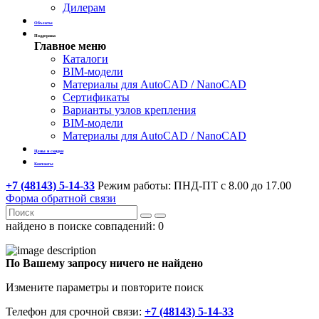
Дилерам
Объекты
Поддержка
Главное меню
Каталоги
BIM-модели
Материалы для AutoCAD / NanoCAD
Сертификаты
Варианты узлов крепления
BIM-модели
Материалы для AutoCAD / NanoCAD
Цены и скидки
Контакты
+7 (48143) 5-14-33
Режим работы: ПНД-ПТ с 8.00 до 17.00
Форма обратной связи
найдено в поиске совпадений:
0
По Вашему запросу ничего не найдено
Измените параметры и повторите поиск
Телефон для срочной связи:
+7 (48143) 5-14-33