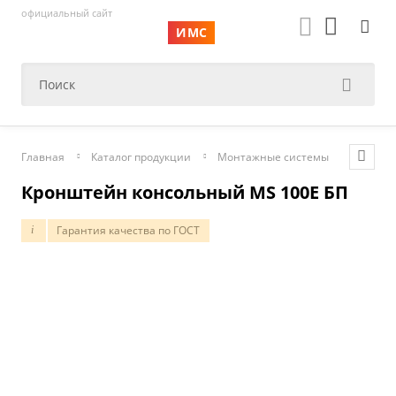
официальный сайт
ИМС
Главная
Каталог продукции
Монтажные системы
Консол
Кронштейн консольный MS 100Е БП
Гарантия качества по ГОСТ
i