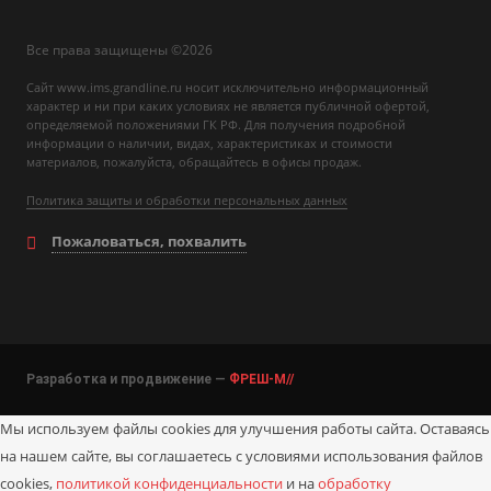
Все права защищены ©2026
Сайт www.ims.grandline.ru носит исключительно информационный
характер и ни при каких условиях не является публичной офертой,
определяемой положениями ГК РФ. Для получения подробной
информации о наличии, видах, характеристиках и стоимости
материалов, пожалуйста, обращайтесь в офисы продаж.
Политика защиты и обработки персональных данных
Пожаловаться, похвалить
Разработка и продвижение —
ФРЕШ-М//
Мы используем файлы cookies для улучшения работы сайта. Оставаясь
на нашем сайте, вы соглашаетесь с условиями использования файлов
cookies,
политикой конфиденциальности
и на
обработку