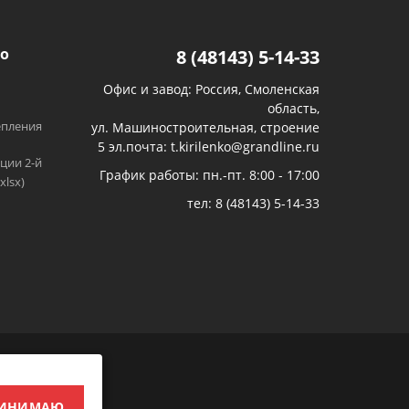
о
8 (48143) 5-14-33
Офис и завод: Россия, Смоленская
область,
епления
ул. Машиностроительная, строение
5 эл.почта: t.kirilenko@grandline.ru
ции 2-й
График работы: пн.-пт. 8:00 - 17:00
xlsx)
тел:
8 (48143) 5-14-33
При
ные
ИНИМАЮ