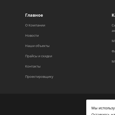
Главное
К
О Компании
С
а
Новости
М
Наши объекты
Ф
Прайсы и скидки
М
Контакты
Проектировщику
© ООО «П
Мы использу
любой фо
использо
Оставаясь на