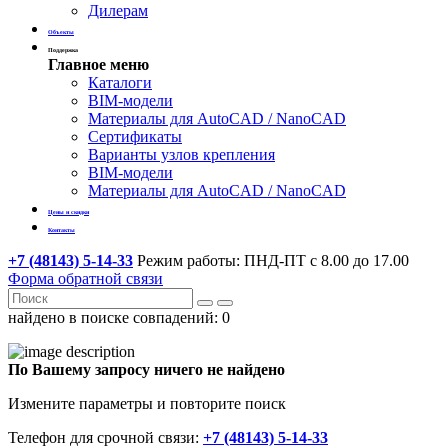
Дилерам
Объекты
Поддержка
Главное меню
Каталоги
BIM-модели
Материалы для AutoCAD / NanoCAD
Сертификаты
Варианты узлов крепления
BIM-модели
Материалы для AutoCAD / NanoCAD
Цены и скидки
Контакты
+7 (48143) 5-14-33
Режим работы: ПНД-ПТ с 8.00 до 17.00
Форма обратной связи
найдено в поиске совпадений:
0
По Вашему запросу ничего не найдено
Измените параметры и повторите поиск
Телефон для срочной связи:
+7 (48143) 5-14-33