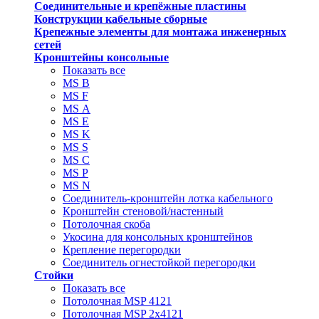
Соединительные и крепёжные пластины
Конструкции кабельные сборные
Крепежные элементы для монтажа инженерных
сетей
Кронштейны консольные
Показать все
MS В
MS F
MS А
MS Е
MS K
MS S
MS C
MS P
MS N
Соединитель-кронштейн лотка кабельного
Кронштейн стеновой/настенный
Потолочная скоба
Укосина для консольных кронштейнов
Крепление перегородки
Соединитель огнестойкой перегородки
Стойки
Показать все
Потолочная MSP 4121
Потолочная MSP 2х4121