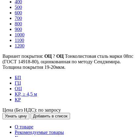
400
500
600
700
800
900
1000
1100
1200
Вариант покрытия:
ОЦ
?
ОЦ
Тонколистовая сталь марки 08пс
(ГОСТ 14918-80), оцинкованная по методу Сендзимира.
Толщина покрытия 19-20мкм.
БП
ГЦ
ОЦ
КР, ≥ 4,5 м
КР
Цена (Без НДС):
по запросу
Узнать цену
Добавить в список
О товаре
Рекомендуемые товары