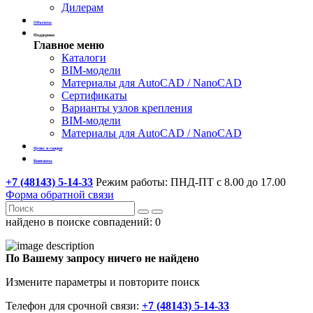
Дилерам
Объекты
Поддержка
Главное меню
Каталоги
BIM-модели
Материалы для AutoCAD / NanoCAD
Сертификаты
Варианты узлов крепления
BIM-модели
Материалы для AutoCAD / NanoCAD
Цены и скидки
Контакты
+7 (48143) 5-14-33
Режим работы: ПНД-ПТ с 8.00 до 17.00
Форма обратной связи
найдено в поиске совпадений:
0
По Вашему запросу ничего не найдено
Измените параметры и повторите поиск
Телефон для срочной связи:
+7 (48143) 5-14-33