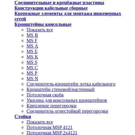
Соединительные и крепёжные пластины
Конструкции кабельные сборные
Крепежные элементы для монтажа инженерных
сетей
Кронштейны консольные
Показать все
MS В
MS F
MS А
MS Е
MS K
MS S
MS C
MS P
MS N
Соединитель-кронштейн лотка кабельного
Кронштейн стеновой/настенный
Потолочная скоба
Укосина для консольных кронштейнов
Крепление перегородки
Соединитель огнестойкой перегородки
Стойки
Показать все
Потолочная MSP 4121
Потолочная MSP 2х4121