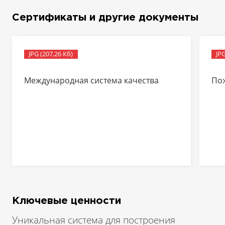
Сертификаты и другие документы
JPG (207,26 Кб)
JPG
Международная система качества
По
Ключевые ценности
Уникальная система для построения