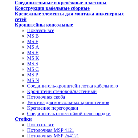
Соединительные и крепёжные пластины
Конструкции кабельные сборные
Крепежные элементы для монтажа инженерных
сетей
Кронштейны консольные
Показать все
MS В
MS F
MS А
MS Е
MS K
MS S
MS C
MS P
MS N
Соединитель-кронштейн лотка кабельного
Кронштейн стеновой/настенный
Потолочная скоба
Укосина для консольных кронштейнов
Крепление перегородки
Соединитель огнестойкой перегородки
Стойки
Показать все
Потолочная MSP 4121
Потолочная MSP 2х4121