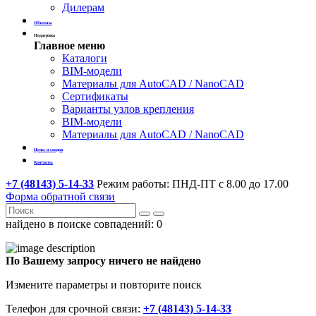
Дилерам
Объекты
Поддержка
Главное меню
Каталоги
BIM-модели
Материалы для AutoCAD / NanoCAD
Сертификаты
Варианты узлов крепления
BIM-модели
Материалы для AutoCAD / NanoCAD
Цены и скидки
Контакты
+7 (48143) 5-14-33
Режим работы: ПНД-ПТ с 8.00 до 17.00
Форма обратной связи
найдено в поиске совпадений:
0
По Вашему запросу ничего не найдено
Измените параметры и повторите поиск
Телефон для срочной связи:
+7 (48143) 5-14-33