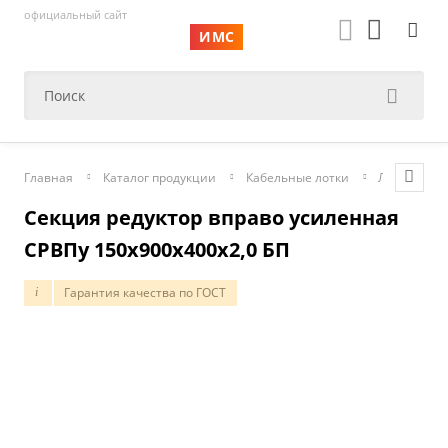
официальный сайт
ИМС
Главная
Каталог продукции
Кабельные лотки
Лотки лест
Секция редуктор вправо усиленная
СРВПу 150х900х400х2,0 БП
Гарантия качества по ГОСТ
i