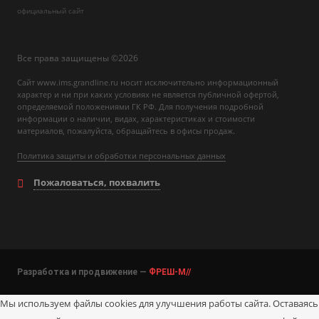
официальный сайт
Все права защищены ©2026
Сайт www.ims.grandline.ru носит исключительно информационный
характер и ни при каких условиях не является публичной офертой,
определяемой положениями ГК РФ. Для получения подробной
информации о наличии, видах, характеристиках и стоимости
материалов, пожалуйста, обращайтесь в офисы продаж.
Политика защиты и обработки персональных данных
Пожаловаться, похвалить
Разработка и продвижение —
ФРЕШ-М//
Мы используем файлы cookies для улучшения работы сайта. Оставаясь