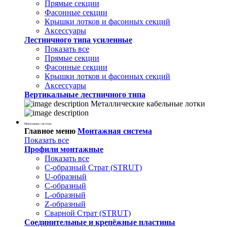
Прямые секции
Фасонные секции
Крышки лотков и фасонных секций
Аксессуары
Лестничного типа усиленные
Показать все
Прямые секции
Фасонные секции
Крышки лотков и фасонных секций
Аксессуары
Вертикальные лестничного типа
Металлические кабельные лотки
Монтажная система
Главное меню
Монтажная система
Показать все
Профили монтажные
Показать все
С-образный Страт (STRUT)
U-образный
С-образный
L-образный
Z-образный
Сварной Страт (STRUT)
Соединительные и крепёжные пластины