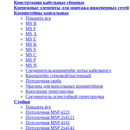
Конструкции кабельные сборные
Крепежные элементы для монтажа инженерных сетей
Кронштейны консольные
Показать все
MS В
MS F
MS А
MS Е
MS K
MS S
MS C
MS P
MS N
Соединитель-кронштейн лотка кабельного
Кронштейн стеновой/настенный
Потолочная скоба
Укосина для консольных кронштейнов
Крепление перегородки
Соединитель огнестойкой перегородки
Стойки
Показать все
Потолочная MSP 4121
Потолочная MSP 2х4121
Потолочная MSP 4141
Потолочная MSP 2х4141