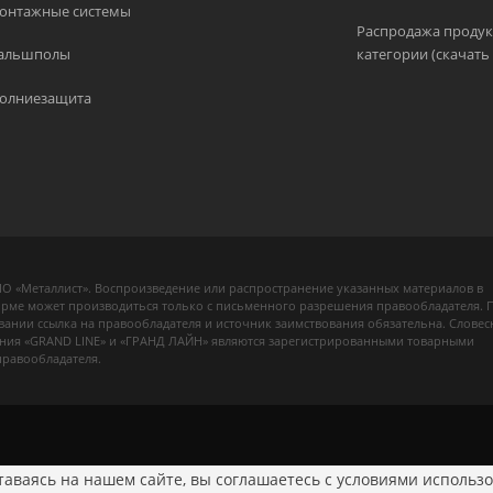
онтажные системы
Распродажа продук
альшполы
категории (скачать 
олниезащита
О «Металлист». Воспроизведение или распространение указанных материалов в
рме может производиться только с письменного разрешения правообладателя. 
вании ссылка на правообладателя и источник заимствования обязательна. Словес
ния «GRAND LINE» и «ГРАНД ЛАЙН» являются зарегистрированными товарными
правообладателя.
аваясь на нашем сайте, вы соглашаетесь с условиями использо