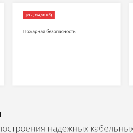
JPG (394,98 Кб)
Пожарная безопасность
и
 построения надежных кабельных