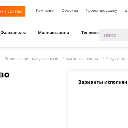
Компания
Объекты
Проектировщику
Ц
ных систем
Фальшполы
Молниезащита
Теплицы
Лотки лестничные усиленные
Фасонные секции
Редукторы 
во
Варианты исполнен