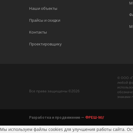
М
Наши объекты
Ф
Прайсы и скидки
М
Контакты
Проектировщику
© ООО «П
любой фо
использо
Все права защищены ©2026
обозначе
знаками 
Разработка и продвижение —
ФРЕШ-М//
Мы используем файлы cookies для улучшения работы сайта. Ост