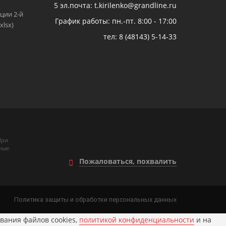
5 эл.почта: t.kirilenko@grandline.ru
ции 2-й
График работы: пн.-пт. 8:00 - 17:00
xlsx)
тел:
8 (48143) 5-14-33
При
ные
Пожаловаться, похвалить
Политика защиты и обработки персональных данных
вания файлов cookies,
политикой конфиденциальности
и на