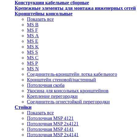
Конструкции кабельные сборные
Крепежные элементы для монтажа инженерных сетей
Кронштейны консольные
Показать все
MS В
MS F
MS А
MS Е
MS K
MS S
MS C
MS P
MS N
Соединитель-кронштейн лотка кабельного
Кронштейн стеновой/настенный
Потолочная скоба
Укосина для консольных кронштейнов
Крепление перегородки
Соединитель огнестойкой перегородки
Стойки
Показать все
Потолочная MSP 4121
Потолочная MSP 2х4121
Потолочная MSP 4141
Потолочная MSP 2х4141