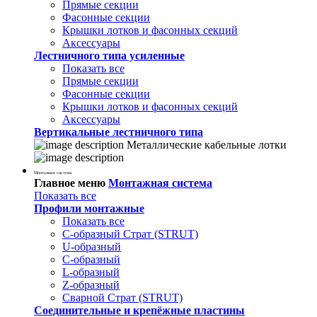
Прямые секции
Фасонные секции
Крышки лотков и фасонных секций
Аксессуары
Лестничного типа усиленные
Показать все
Прямые секции
Фасонные секции
Крышки лотков и фасонных секций
Аксессуары
Вертикальные лестничного типа
Металлические кабельные лотки
Монтажная система
Главное меню
Монтажная система
Показать все
Профили монтажные
Показать все
С-образный Страт (STRUT)
U-образный
С-образный
L-образный
Z-образный
Сварной Страт (STRUT)
Соединительные и крепёжные пластины