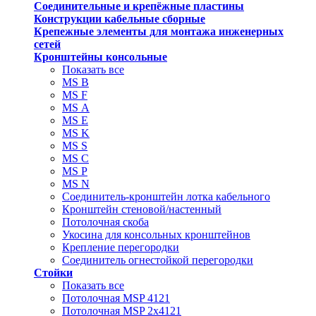
Соединительные и крепёжные пластины
Конструкции кабельные сборные
Крепежные элементы для монтажа инженерных
сетей
Кронштейны консольные
Показать все
MS В
MS F
MS А
MS Е
MS K
MS S
MS C
MS P
MS N
Соединитель-кронштейн лотка кабельного
Кронштейн стеновой/настенный
Потолочная скоба
Укосина для консольных кронштейнов
Крепление перегородки
Соединитель огнестойкой перегородки
Стойки
Показать все
Потолочная MSP 4121
Потолочная MSP 2х4121