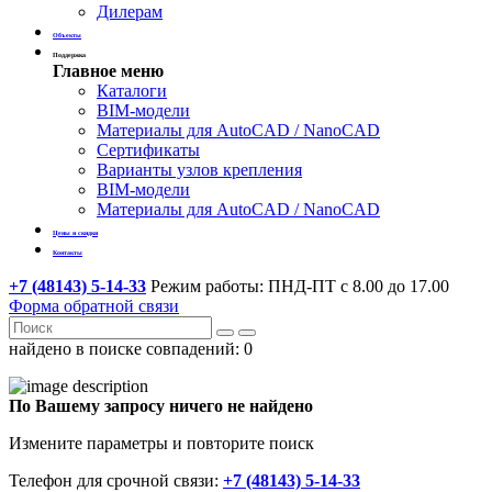
Дилерам
Объекты
Поддержка
Главное меню
Каталоги
BIM-модели
Материалы для AutoCAD / NanoCAD
Сертификаты
Варианты узлов крепления
BIM-модели
Материалы для AutoCAD / NanoCAD
Цены и скидки
Контакты
+7 (48143) 5-14-33
Режим работы: ПНД-ПТ с 8.00 до 17.00
Форма обратной связи
найдено в поиске совпадений:
0
По Вашему запросу ничего не найдено
Измените параметры и повторите поиск
Телефон для срочной связи:
+7 (48143) 5-14-33